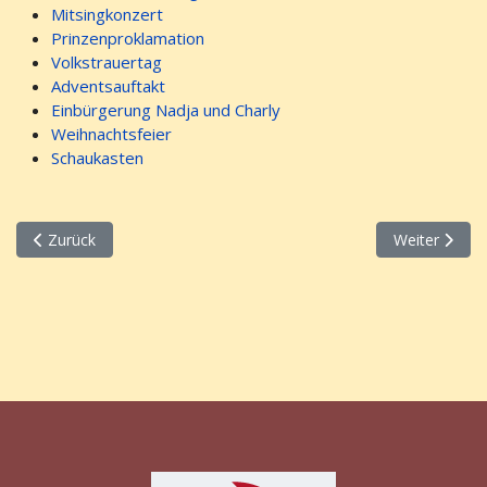
Mitsingkonzert
Prinzenproklamation
Volkstrauertag
Adventsauftakt
Einbürgerung Nadja und Charly
Weihnachtsfeier
Schaukasten
Vorheriger Beitrag: Seniorennachmittag 2025
Nächster Beit
Zurück
Weiter